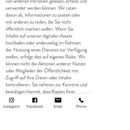
von anderen Personen gelesen, erfasst und
verwendet werden können. Wir raten
davon ab, Informationen zu posten oder
mit anderen zu teilen, die Sie nicht
öffentlich machen wollen. Wenn Sie
Inhalte auf unseren digitalen Assets
hochladen oder anderweitig im Rahmen
der Nutzung eines Dienstes zur Verfügung
stellen, erfolgt dies auf eigenes Risiko. Wir
können nicht die Aktionen anderer Nutzer
oder Mitglieder der Öffentlichkeit mit
Zugriff auf Ihre Daten oder Inhalte
kontrollieren. Sie nehmen zur Kenntnis und
bestätigen hiermit, dass Kopien Ihrer
Daten selbst nach deren Löschung auf
zwischengespeicherten und archivierten
Instagram
Facebook
Email
Phone
Seiten oder nach der Erstellung einer
Kopie/Speicherung Ihrer Inhalte durch
Dritte abrufbar bleiben können.